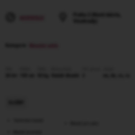
Praha 2 (Nové město,
603955523
Vinohrady)
Kategorie
:
Masažní salón
Věk
Výška
Váha
Barva vlasů
Vel. prsou
Jazyk
26 let
158 cm
50 kg
Hnědé dlouhé
2
en, de, cs, ru
SLUŽBY
Tantrická masáž
Masáž pro páry
Masáž prostaty