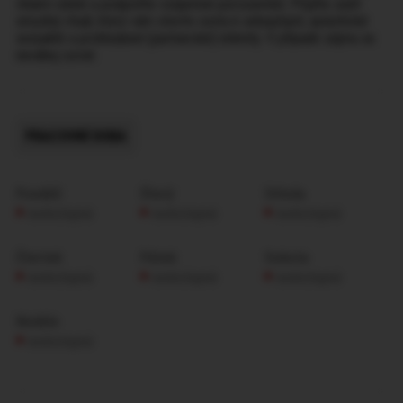
vlnami vášně a podpoříte vzájemné porozumění. Přijďte zažít
smyslný rituál, který vám otevře cestu k sebepřijetí, autentické
sexualitě a prohloubení (partnerské) intimity. V případě zájmu se
neváhej ozvat.
PRACOVNÍ DOBA
Pondělí
Úterý
Středa
nedostupná
nedostupná
nedostupná
Čtvrtek
Pátek
Sobota
nedostupná
nedostupná
nedostupná
Neděle
nedostupná