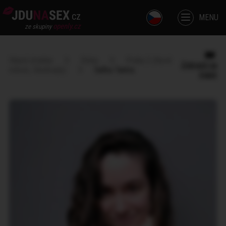
cz
MENU
openly.cz
ze skupiny
Hlavní stránka
Dívka
Praha 2 (Nové
Zobrazit na
město, Vinohrady)
Safira Tantra
mapě