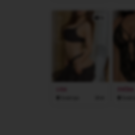
1x
LISA
EVIČKA
Česká Lípa
28 let
Česká L