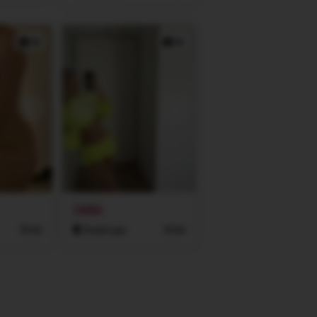
3x
2x
ZARA
39 let
Česká Lípa
34 let