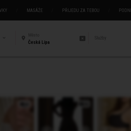
VKY
/
MASÁŽE
/
PŘIJEDU ZA TEBOU
/
PODN
Služby
Česká Lípa
3x
3x