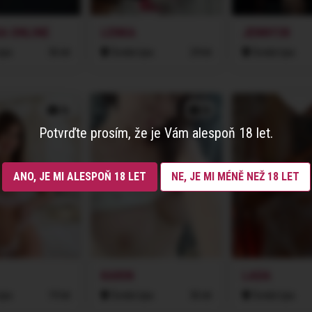
A ONLINE
LENKA
JENNY38
ípa
36 let
Česká Lípa
24 let
Česká Lípa
3x
2x
Potvrďte prosím, že je Vám alespoň 18 let.
ANO, JE MI ALESPOŇ 18 LET
NE, JE MI MÉNĚ NEŽ 18 LET
KARIN
LADA
ípa
19 let
Česká Lípa
36 let
Česká Lípa