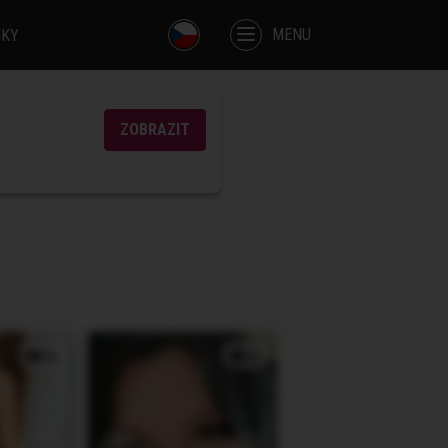
MENU
IKY
ZOBRAZIT
3x
3x