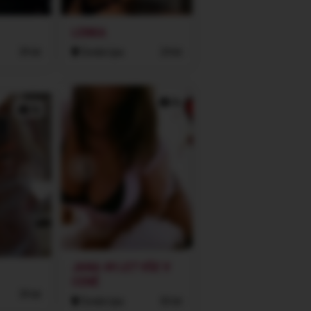
LENKA
39 let
Česká Lípa
24 let
2x
3x
JANA 49 LET VŠE V
CENĚ
39 let
Česká Lípa
50 let