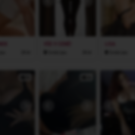
NEK
VŠE V CENĚ!
LISA
ípa
28 let
Česká Lípa
38 let
Česká Lípa
2x
2x