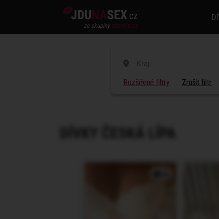
cz
DÍ
openly.cz
ze skupiny
Rozšířené filtry
Zrušit filtr
DÍVKY
ČESKÁ LÍPA
2x