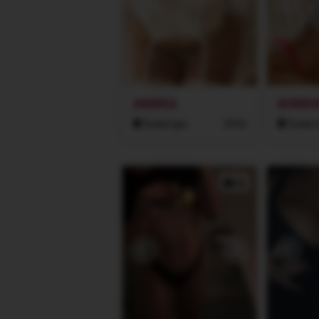
ANDREA
BONBO
Česká Lípa
29 let
Česká L
2x