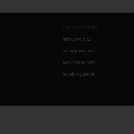
Partnerské weby
holkyprivaty.cz
escortprivat.com
sexyinzerce.com
privatprague.com