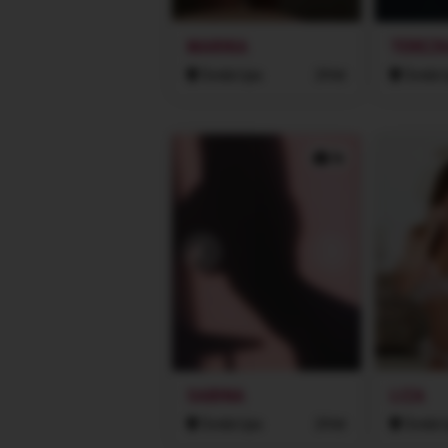
MARIKA
TEREZK
Česká Lípa
24 let
Česká L
3x
SABINA
LIZA
Česká Lípa
24 let
Česká L