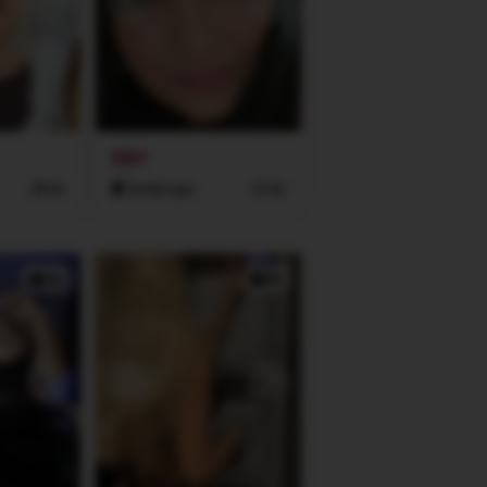
EMY
28 let
Česká Lípa
37 let
2x
2x