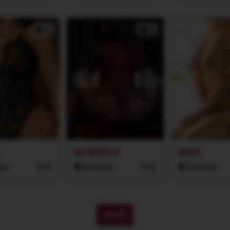
1x
2x
DO NEDĚLE!
NIKOL
ípa
30 let
Česká Lípa
35 let
Česká Lípa
DALŠÍ