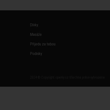
Dívky
Masáže
Přijedu za tebou
Podniky
2024 © Copyright openly.cz Všechna práva vyhrazena