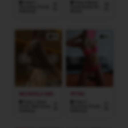
Praha 9
Praha 4 (Nusle,
35
28
(Vysočany, Prosek,
Podolí, Braník, Krč,
let
let
Hrdlořezy)
Michle)
7x
2x
NEZÁVISLÁ NIKI
PETRA
Praha 1 (Staré
Praha 9
31
21
město, Malá strana,
(Vysočany, Prosek,
let
let
Hradčany)
Hrdlořezy)