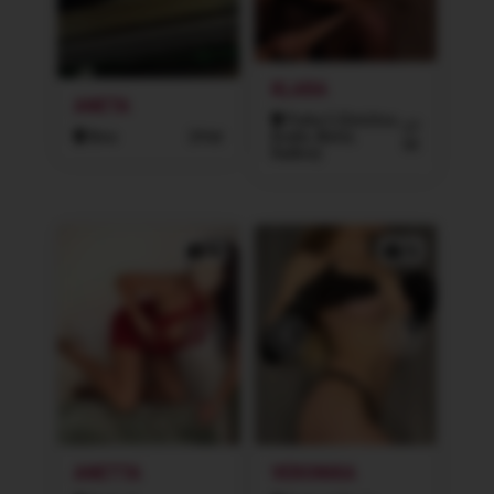
KLARA
ANETA
Praha 5 (Smíchov,
27
Brno
24 let
Košíře, Motol,
let
Radlice)
4x
7x
ANETTA
VERONIKA