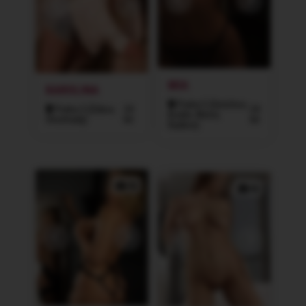
MIA
KAROLINA
Praha 5 (Smíchov,
Praha 3 (Žižkov,
24
24
Košíře, Motol,
Vinohrady)
let
let
Radlice)
9x
4x