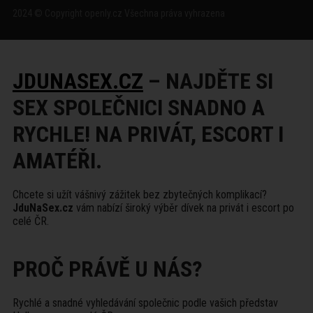
2024 © Copyright openly.cz Všechna práva vyhrazena
JDUNASEX.CZ
– NAJDĚTE SI
SEX SPOLEČNICI SNADNO A
RYCHLE! NA PRIVÁT, ESCORT I
AMATÉŘI.
Chcete si užít vášnivý zážitek bez zbytečných komplikací?
JduNaSex.cz
vám nabízí široký výběr dívek na privát i escort po
celé ČR.
PROČ PRÁVĚ U NÁS?
Rychlé a snadné vyhledávání společnic podle vašich představ