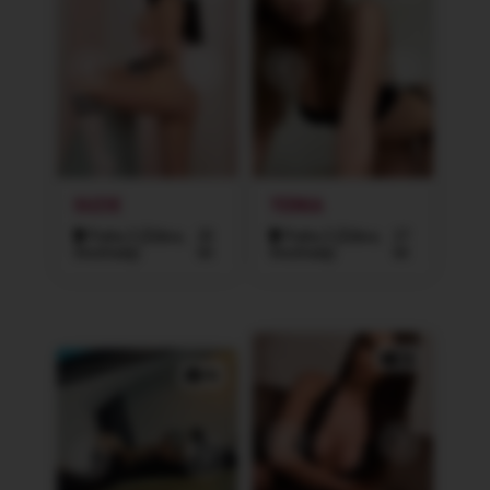
SUZIE
TERKA
Praha 3 (Žižkov,
20
Praha 3 (Žižkov,
27
Vinohrady)
let
Vinohrady)
let
3x
4x