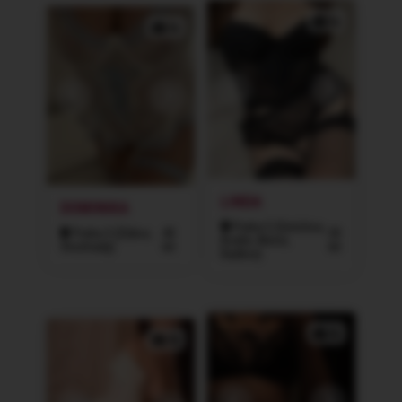
5x
5x
LINDA
DOMINIKA
Praha 5 (Smíchov,
Praha 3 (Žižkov,
40
30
Košíře, Motol,
Vinohrady)
let
let
Radlice)
4x
3x