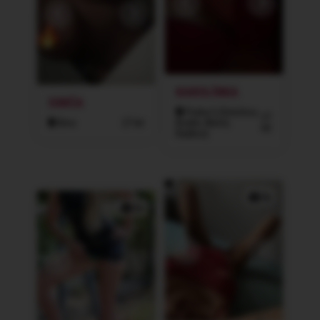
KAROLÍNKA
SIMČA
Praha 5 (Smíchov,
27
Brno
27 let
Košíře, Motol,
let
Radlice)
5x
2x