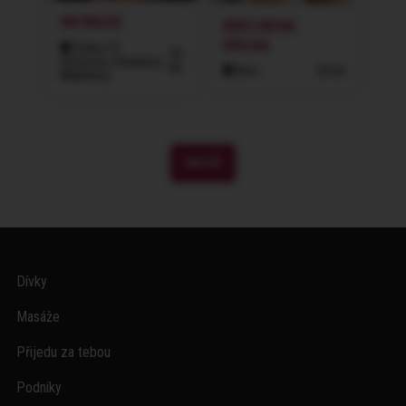
PATRICIE
KRIS NOVA
HOLKA
Praha 10
39
(Vršovice, Strašnice,
let
Brno
20 let
Malešice)
DALŠÍ
Dívky
Masáže
Přijedu za tebou
Podniky