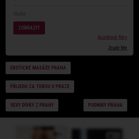
Služby
ZOBRAZIT
Rozšířené filtry
Zrušit filtr
EROTICKÉ MASÁŽE PRAHA
PŘIJEDU ZA TEBOU V PRAZE
SEXY DÍVKY Z PRAHY
PODNIKY PRAHA
5x
7x