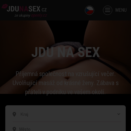
cz
MENU
openly.cz
ze skupiny
JDU NA SEX
Příjemná společnost na vzrušující večer.
Uvolňující masáž od krásné ženy. Zábava s
přáteli v podniku ve vašem okolí.