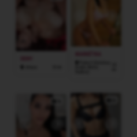
MARKÉTKA
DENY
Praha 5 (Smíchov,
34
Jihlava
33 let
Košíře, Motol,
let
Radlice)
2x
3x