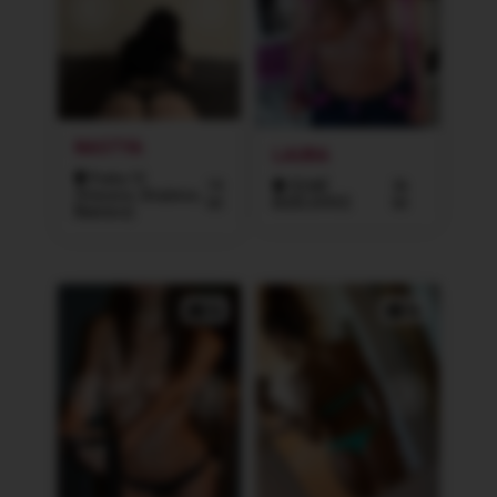
NASTYA
LAURA
Praha 10
19
ČESKÉ
36
(Vršovice, Strašnice,
let
BUDĚJOVICE
let
Malešice)
5x
3x