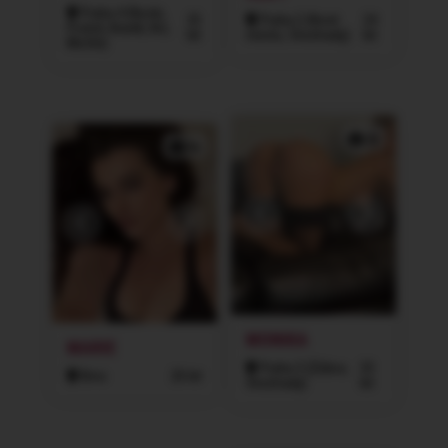
Praha 4 (Nusle,
25
Praha 2 (Nové
24
Podolí, Braník, Krč,
let
město, Vinohrady)
let
Michle)
2x
5x
MONIKA
MARIE
Praha 3 (Žižkov,
33
Brno
20 let
Vinohrady)
let