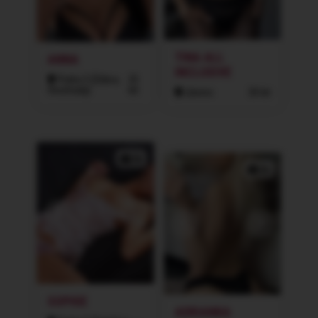
TINA ALL
ANNA
INCLUSIVE
Praha 3 (Žižkov,
25
Vinohrady)
let
Liberec
30 let
3x
2x
SOPHIE
ADRIANKA