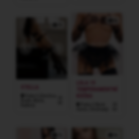
6x
7x
LOLA 19
STELLA
TEMPERAMENTNÍ
KOČKA
Praha 5 (Smíchov,
20
Košíře, Motol,
let
Praha 2 (Nové
20
Radlice)
město, Vinohrady)
let
7x
3x