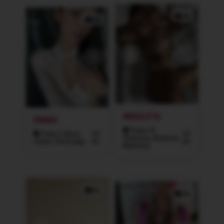
4x
4x
NIKOLETA
EMMA
Praha 10
Praha 2 (Nové
24
20
(Vršovice, Strašnice,
město, Vinohrady)
let
let
Malešice)
5x
3x