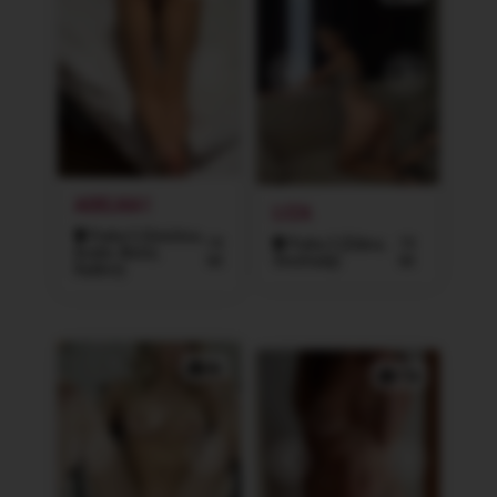
ADELKA1
LIZA
Praha 5 (Smíchov,
19
Praha 3 (Žižkov,
19
Košíře, Motol,
let
Vinohrady)
let
Radlice)
8x
12x