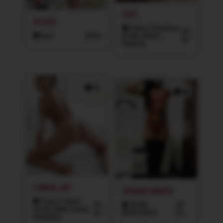
CAT
ALICE
Praha 5 (Smíchov,
39
Brno
34 let
Košíře, Motol,
let
Radlice)
5x
3x
LINDA_69
ŽHAVÁ NIKČA
Praha 1 (Staré
29
ČESKÉ
33
město, Malá strana,
let
BUDĚJOVICE
let
Hradčany)