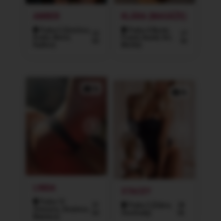
AMBER
KLÁRA (MASÁŽE)
Praha 5 (Smíchov,
Praha 4 (Nusle,
22
27
Košíře, Motol,
Podolí, Braník, Krč,
let
let
Radlice)
Michle)
3x
4x
LINDA
STACEY
Praha 10
31
Praha 3 (Žižkov,
28
(Vršovice, Strašnice,
let
Vinohrady)
let
Malešice)