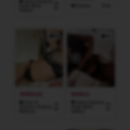
Praha 5 (Smíchov,
26
Košíře, Motol,
Olomouc
24 let
let
Radlice)
4x
4x
VENDULKA
MONICA
Praha 10
Praha 5 (Smíchov,
29
24
(Vršovice, Strašnice,
Košíře, Motol,
let
let
Malešice)
Radlice)