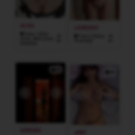
ALISA
LAURAXAY
Praha 1 (Staré
24
Praha 3 (Žižkov,
45
město, Malá strana,
let
Vinohrady)
let
Hradčany)
9x
4x
ADRIANA
ABBY