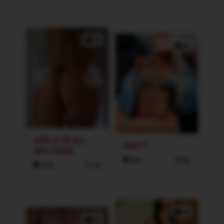
3x
4x
ADÉLA ČR ALL
ANETT
INCLUSIVE
Brno
29 let
ZLÍN
37 let
4x
3x