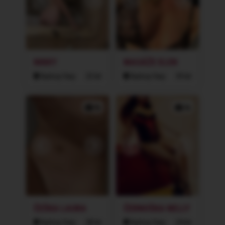
NIKKY
MASÁŽE ELEN
Karlovy Vary
23 let
Karlovy Vary
39 let
4x
3x
ČEŠKA LAURA
ČERNOŠKA NELLY
Karlovy Vary
38 let
Karlovy Vary
24 let