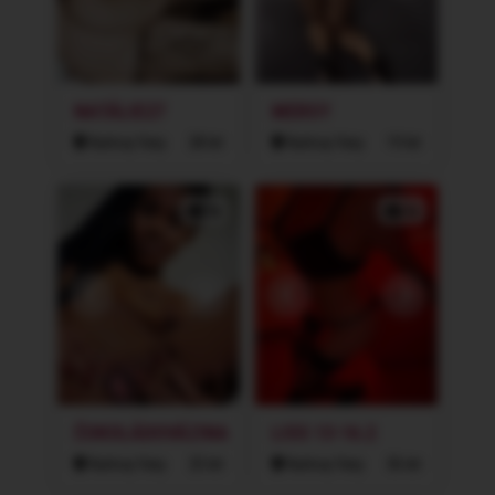
NATÁLIE27
MERSY
Karlovy Vary
28 let
Karlovy Vary
19 let
2x
2x
ČOKOLÁDOVÁZINA
LISS 13-16.2
Karlovy Vary
25 let
Karlovy Vary
36 let