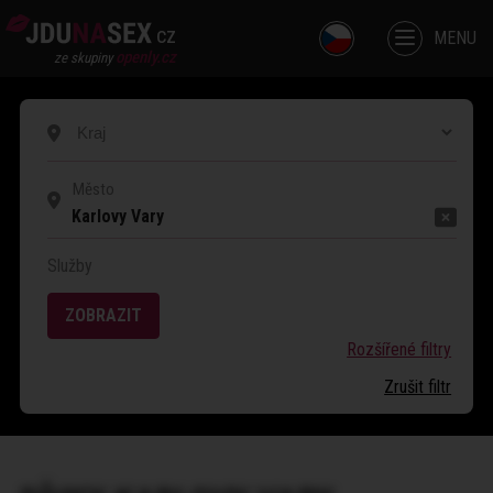
cz
MENU
openly.cz
ze skupiny
Karlovy Vary
Služby
ZOBRAZIT
Rozšířené filtry
Zrušit filtr