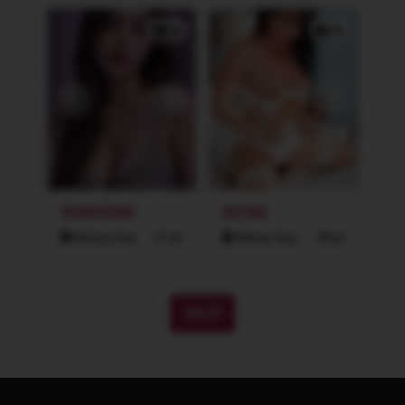
3x
3x
YUANYUAN
KATKA
Karlovy Vary
31 let
Karlovy Vary
38 let
DALŠÍ