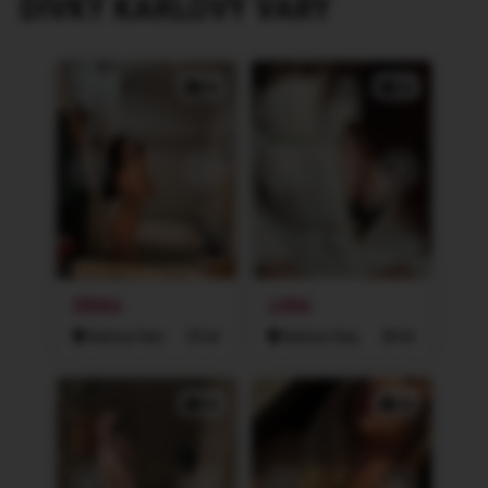
DÍVKY
KARLOVY VARY
4x
2x
ERIKA
LORA
Karlovy Vary
23 let
Karlovy Vary
28 let
3x
3x