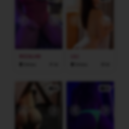
ROZALI40
LILI
Ostrava
41 let
Ostrava
30 let
2x
2x