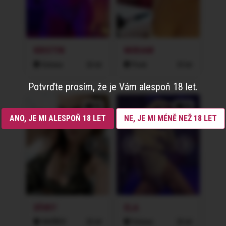
KRISTIN
MIRIAM
Ostrava
26 let
Písek
33 let
Potvrďte prosím, že je Vám alespoň 18 let.
2x
2x
ANO, JE MI ALESPOŇ 18 LET
NE, JE MI MÉNĚ NEŽ 18 LET
DÍVKY
ELA
HAVÍŘOV
26 let
Ostrava
26 let