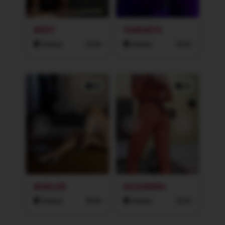
MERY
SAMANTA
Ostrava
20 let
Ostrava
30 let
2x
2x
MARLEN
KASANDRA
Ostrava
40 let
Ostrava
26 let