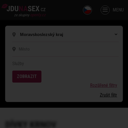
cz
MENU
openly.cz
ze skupiny
Služby
ZOBRAZIT
Rozšířené filtry
Zrušit filtr
DÍVKY
KRNOV