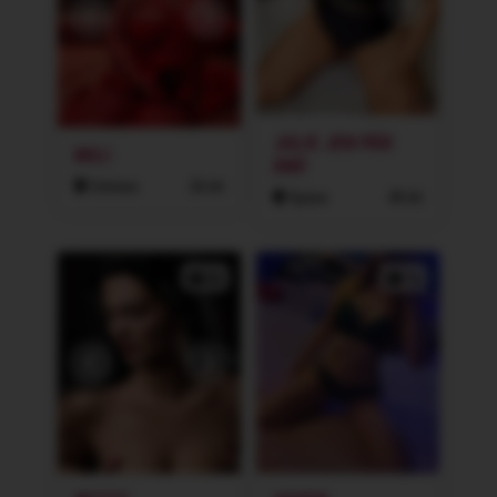
JULIE JEN PÁR
MILI
DNÍ!
Ostrava
26 let
Opava
40 let
2x
1x