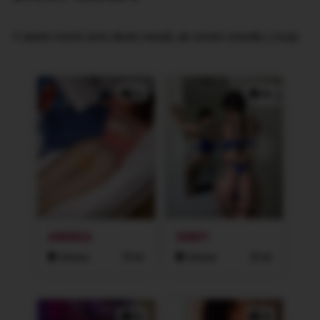
V daném městě jsme nikoho nenašli, ale omrkni výsledky z kraje:
1x
3x
ANDREA
SINDY
Ostrava
33 let
Ostrava
25 let
2x
2x