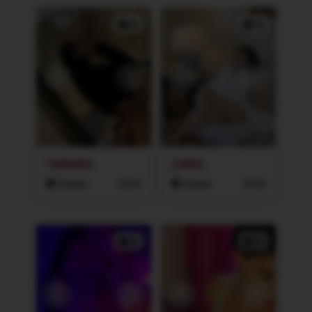
4x
3x
TAMARA
LINDA
Ostrava
24 let
Ostrava
29 let
3x
2x