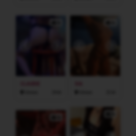
2x
3x
CLAUDIE
SIA
Ostrava
24 let
Ostrava
22 let
2x
2x