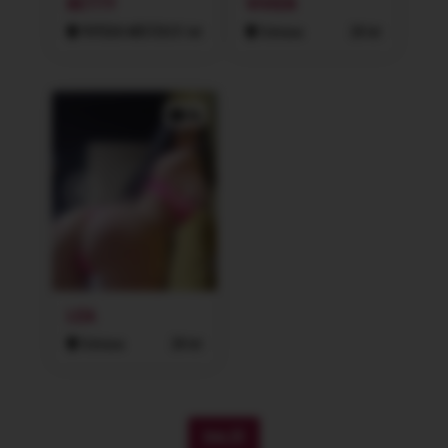
BETTY
VIVIEN
FRÝDEK-MÍSTEK
31 let
Ostrava
28 let
2x
LEA
Ostrava
28 let
DALŠÍ