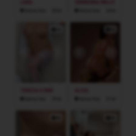
LORA
ČERNOŠKA NELLY
Karlovy Vary
28 let
Karlovy Vary
24 let
3x
3x
TEREZA 6 DNŮ
ALISA
Karlovy Vary
39 let
Karlovy Vary
21 let
4x
4x