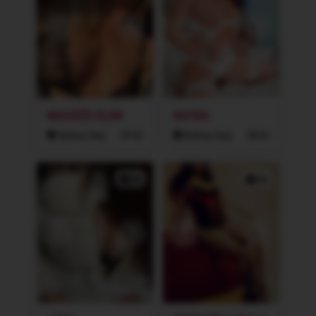
MASÁŽE ELEN
KATKA
Karlovy Vary
39 let
Karlovy Vary
38 let
2x
3x