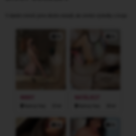
V daném městě jsme nikoho nenašli, ale omrkni výsledky z kraje:
3x
2x
NIKKY
NATÁLIE27
Karlovy Vary
23 let
Karlovy Vary
28 let
3x
3x