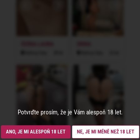
ČEŠKA LAURA
ERIKA
Karlovy Vary
38 let
Karlovy Vary
23 let
2x
2x
Potvrďte prosím, že je Vám alespoň 18 let.
ANO, JE MI ALESPOŇ 18 LET
NE, JE MI MÉNĚ NEŽ 18 LET
MERSY
KAMILA