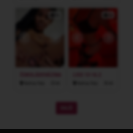
2x
2x
ČOKOLÁDOVÁZINA
LISS 13-16.2
Karlovy Vary
25 let
Karlovy Vary
36 let
DALŠÍ