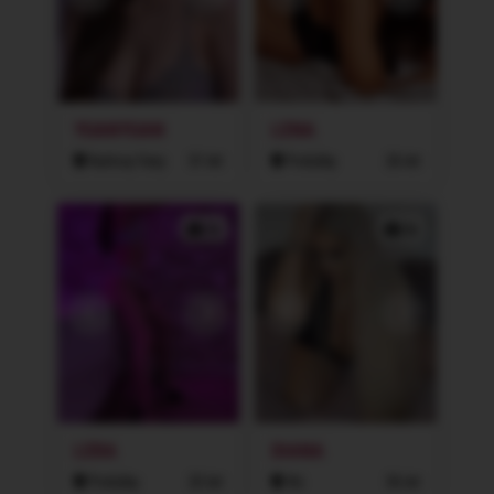
YUANYUAN
LENA
Karlovy Vary
31 let
Potůčky
26 let
2x
2x
LERA
DIANA
Potůčky
25 let
Aš
36 let