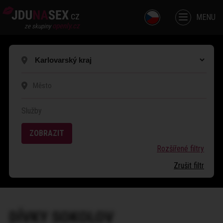
cz
MENU
openly.cz
ze skupiny
Služby
ZOBRAZIT
Rozšířené filtry
Zrušit filtr
DÍVKY
SOKOLOV