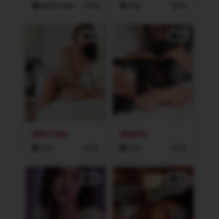
Karlovy Vary
19 let
Cheb
40 let
3x
2x
KRISTINA
MARTA
Cheb
25 let
Cheb
38 let
3x
2x