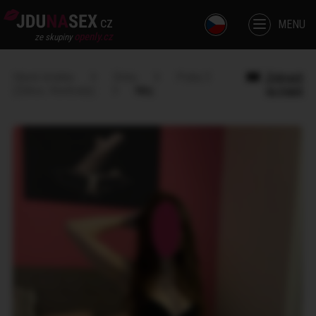
cz
MENU
openly.cz
ze skupiny
Hlavní stránka
Dívka
Praha 3
Zobrazit
(Žižkov, Vinohrady)
Niky
na mapě