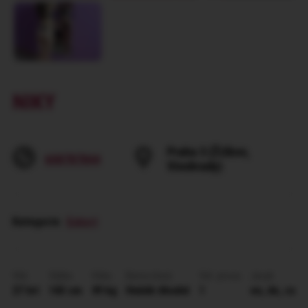
NIKY
Praha 3 (Žižkov,
608787844
Vinohrady)
Kategorie
:
Eskort
Věk
Výška
Váha
Barva vlasů
Vel. prsou
Jazyk
27 let
165 cm
49 kg
Hnědé dlouhé
1
en, de, cs