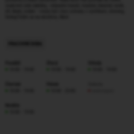
soukromí ,kde nabídnu, -relaxační masáž, mazlení, klasický sexík,
69, líbání, orálek – může být i bez ochrany s výstřikem, rimming,
fistingTěším se na návštěvu, Nikol
PRACOVNÍ DOBA
Pondělí
Úterý
Středa
10:00 - 19:00
10:00 - 19:00
10:00 - 19:00
Čtvrtek
Pátek
Sobota
10:00 - 19:00
10:00 - 23:00
nedostupná
Neděle
10:00 - 19:00