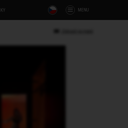
MENU
IKY
Zobrazit na mapě