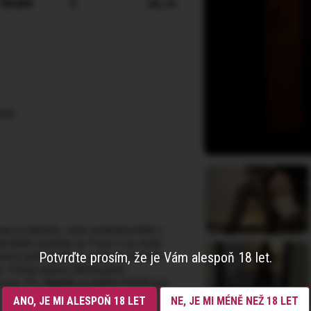
 dlouhé
2
en, cs
job
ji se Adriana. Jsem pohledná,štíhlá a
krétního bytečku na Praze 4 na chvíle
Potvrďte prosím, že je Vám alespoň 18 let.
které patří například orálek že kterého
ni. Pokud neberu telefon,jsem
 ozvu. P.S. Nabídka je platná POUZE pro
ANO, JE MI ALESPOŇ 18 LET
NE, JE MI MÉNĚ NEŽ 18 LET