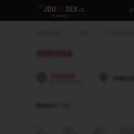
cz
DÍ
openly.cz
ze skupiny
Hlavní stránka
Dívka
Praha 4 (Nusle,
ADRIANA
731316959
Praha 4 (
Pravě dostupná
Kategorie
: Privát
Věk
Výška
Váha
Barva v