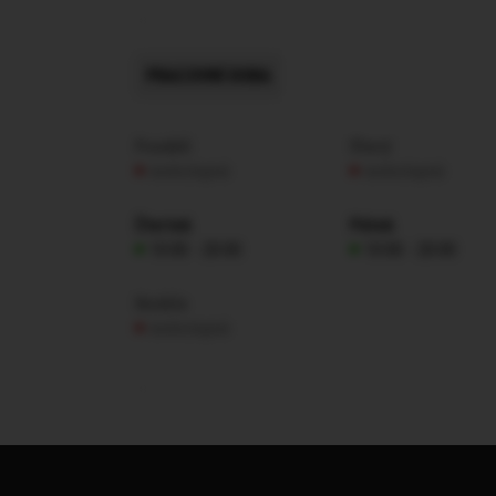
PRACOVNÍ DOBA
Pondělí
Úterý
nedostupná
nedostupná
Čtvrtek
Pátek
10:00 - 20:00
10:00 - 20:00
Neděle
nedostupná