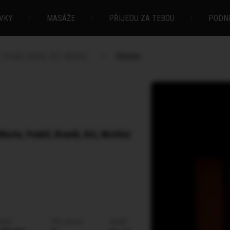
VKY
/
MASÁŽE
/
PŘIJEDU ZA TEBOU
/
PODN
 Podolí, Braník, Krč, Michle)
Adriana
Nusle, Podolí, Braník, Krč, Michle)
lasů
Vel. prsou
Jazyk