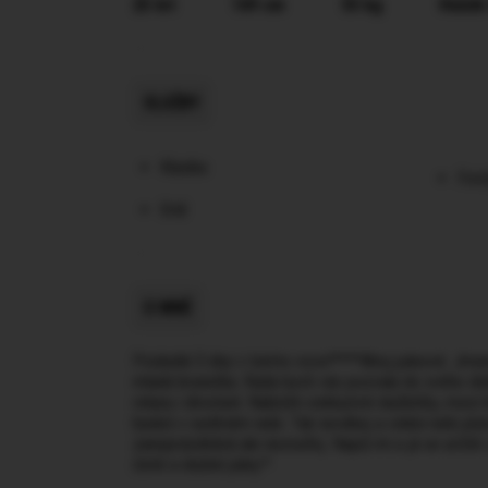
25 let
169 cm
55 kg
Hnědé
SLUŽBY
Klasika
Foot
Orál
O MNĚ
Poslední 3 dny v tomto roce!****Ahoj pánové. Jmenu
mladá brunetka. Rada bych vás pozvala do svého dis
relaxu i divočení. Nabízím exkluzivní službičky, mezi 
budeš v sedmém nebi. Tak neváhej a cinkni nebi pís
zaneprázdněná ale nezoufej. Napiš mi a já se určitě
čisté a slušné pány.*