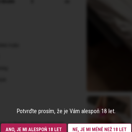
 dlouhé
3
cs
ská trojka
ming
job
Potvrďte prosím, že je Vám alespoň 18 let.
í sex za finanční odměnu,pokud máš
ANO, JE MI ALESPOŇ 18 LET
NE, JE MI MÉNĚ NEŽ 18 LET