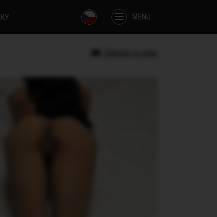
MENU
IKY
Zobrazit na mapě