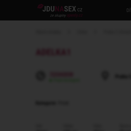
cz
DÍ
openly.cz
ze skupiny
Hlavní stránka
Dívka
Praha 5 (Smích
ADELKA1
723342038
Praha 5
Pravě dostupná
Kategorie
: Privát
Věk
Výška
Váha
Barva 