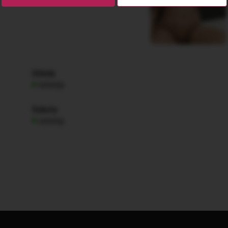
Středa
nonstop
Sobota
nonstop