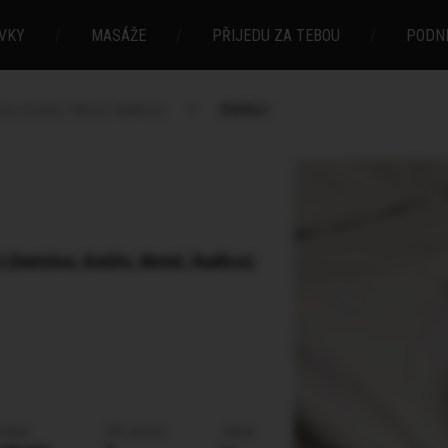
VKY
/
MASÁŽE
/
PŘIJEDU ZA TEBOU
/
PODN
ov, Košíře, Motol, Radlice)
Adelka1
 (Smíchov, Košíře, Motol, Radlice)
vlasů
Vel. prsou
Jazyk