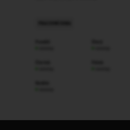
PRACOVNÍ DOBA
Pondělí
Úterý
nonstop
nonstop
Čtvrtek
Pátek
nonstop
nonstop
Neděle
nonstop