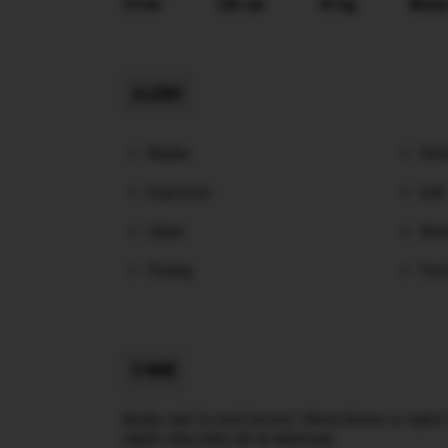
19 let
165 cm
47 kg
Blond
SLUŽBY
Klasika
Švéd
Doprovod
Orál
Líbaní
Rim
Pissing
Foot
O MNĚ
Ahojky sem tu nová čerstvě 18letá dívčina co nabíz
zájem volej nebo piš na whatssap .