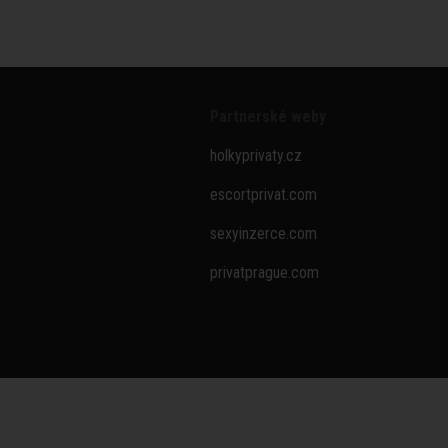
Partnerské weby
holkyprivaty.cz
escortprivat.com
sexyinzerce.com
privatprague.com