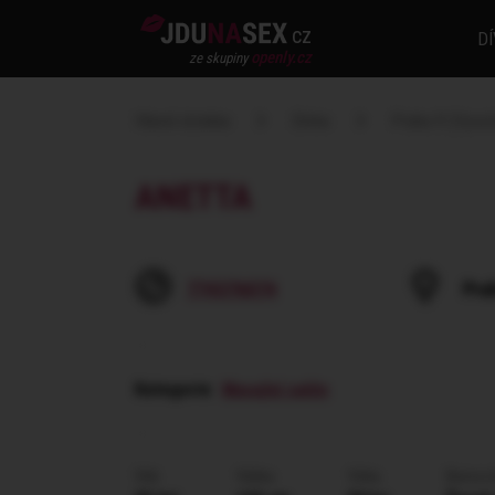
cz
DÍ
openly.cz
ze skupiny
Hlavní stránka
Dívka
Praha 9 (Vysoč
ANETTA
774376074
Pra
Kategorie
:
Masažní salón
Věk
Výška
Váha
Barva v