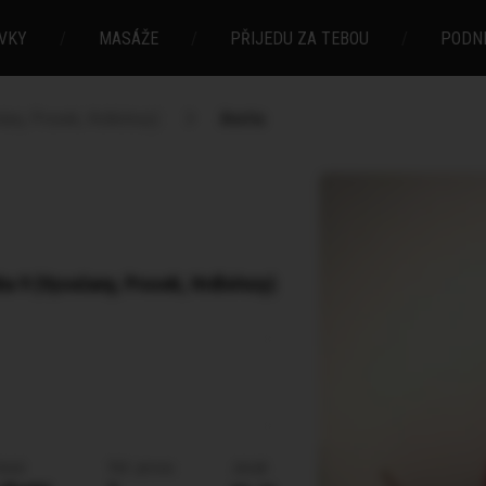
VKY
/
MASÁŽE
/
PŘIJEDU ZA TEBOU
/
PODN
any, Prosek, Hrdlořezy)
Anetta
ha 9 (Vysočany, Prosek, Hrdlořezy)
lasů
Vel. prsou
Jazyk