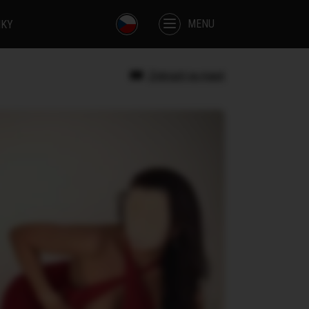
MENU
IKY
Zobrazit na mapě