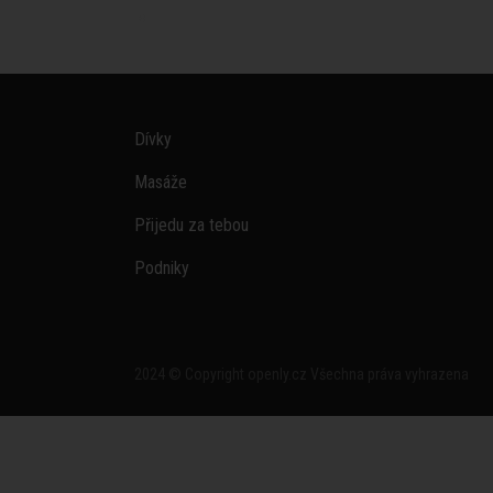
Dívky
Masáže
Přijedu za tebou
Podniky
2024 © Copyright openly.cz Všechna práva vyhrazena