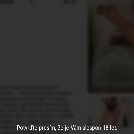
 dlouhé
2
en, cs
 není možné zvednout telefon v
arianty. …. Telefon v průběhu masáže a
í pánové neměli průšvih ? a ideálně
 unavený a potřebuješ dobít baterky?
bo tchýní? Ale zároveň nechceš úplně
masáž, dáš si horkou sprchu a o zbytek
pohladím duši…-někdy i žaludek ☺️
Potvrďte prosím, že je Vám alespoň 18 let.
o slaná tečka do ubrousku na cestu prý
 opravdové kvalitní masáže, která se