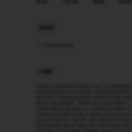
35 let
169 cm
50 kg
Černé
SLUŽBY
Erotické masáže
O MNĚ
Domluva možná pouze formou sms, či na whatsappu,
průběhu masáže, proto prosím o respektování této v
volat zpet o hodinu později už nemá smysl aby zadan
alespoň den předem… Hledáš něco neobvyklého? Jsi
Vypnout hlavu? Na hodinu se schovat před šéfem ne
zahnout manželce?Zastav se upustit páru na žhavou 
už se postarám já… opravím tělo, navnadím smysly, 
(zbožňuji připravovat dobré jídlo a malá sladká neb
není vůbec špatný nápad ?Nabízím jedinečné spojení