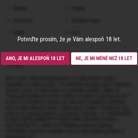
Klasika
Pissing
Doprovod
Švédská trojka
Líbaní
Orál
Potvrďte prosím, že je Vám alespoň 18 let.
ANO, JE MI ALESPOŇ 18 LET
NE, JE MI MÉNĚ NEŽ 18 LET
O MNĚ
Ahoj ? jsem štíhlá blondýnka,která Tě ráda přivítá u sebe v
pokojíčku na velké posteli ? Po příchodu na pokoj máš k dispozici
sprchu a já už Tě budu čekat ve vyhřátém pelíšku. Záleží na
Tobě,jestli košilku mě něžně svlékneš Ty,nebo to necháš na mě ?
A pak už se budeme věnovat jen těm nejvzrušujícím zážitkům,
kde se naše těla pod vlivem vášně spojí v jedno <3 Budu se moc
těšit,až mi zazvoní telefon a já uslyším Tvůj hlas <3 ? UKRAJINCE
A INDY NEPŘIJÍMÁM!!!!!!! POKUD MÁŠ ZÁJEM O COKOLI
BEZ,KONTAKTUJ JINOU SLEČNUMoje pracovní doba je
individuální,rezervace nedělám,vždy si volej hodinku předem a
domluvíme se ?