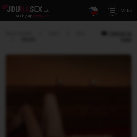
cz
MENU
openly.cz
ze skupiny
Hlavní stránka
Dívka
Brno
Zobrazit na
Adriana
mapě