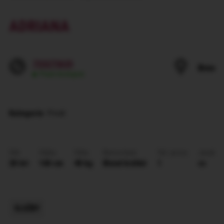
ADRIANA
733273635
Brno
Pravě dostupná
Kategorie
: Privát
Věk
Výška
Váha
Barva vlasů
Vel. prsou
Jazyk
28 let
168 cm
48 kg
Blond krátké
1
cs
SLUŽBY