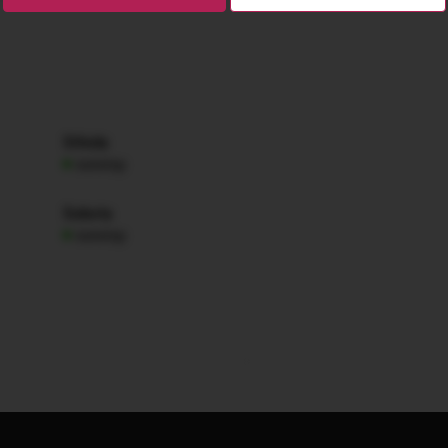
Středa
nonstop
Sobota
nonstop