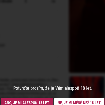
 dlouhé
2
cs
job
atálie, potetovaná černovláska ve Zlíne
avolej? Jsem příjemná,malinká s
Potvrďte prosím, že je Vám alespoň 18 let.
m. Pokud jsi na zadečky a větší prsa,u
du,střídání poloh,footfetish,piss jen na
 nebudeš litovat.Číslo je priamo do Clubu
rob si so mnou terminik
ANO, JE MI ALESPOŇ 18 LET
NE, JE MI MÉNĚ NEŽ 18 LET