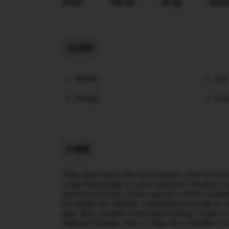
24 let
160 cm
55 kg
Černé
SLUŽBY
Klasika
Orál
Pissing
Foot
O MNĚ
Vítám pány všech věkových kategorií. Jsem 23 letá N
a ráda Vás přivítám ve svém soukromí.? Neváhej a z
úsměvem na tváři,s větším poprsím a větším zadečke
mě najdeš své. Nabízím- oral,mazlení,sex,nejlíp ze za
pány. Neni i problem eskort,aktivní přístup? přijeď a
Diamond Hodonín, dvíha to chlap tak sa nezlakni a u