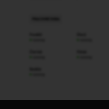
PRACOVNÍ DOBA
Pondělí
Úterý
nonstop
nonstop
Čtvrtek
Pátek
nonstop
nonstop
Neděle
nonstop