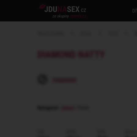
cz
DÍ
openly.cz
ze skupiny
Hlavní stránka
Dívka
ZLÍN
D
DIAMOND NATTY
734609303
Kategorie
:
Eskort
Privát
Věk
Výška
Váha
Barva 