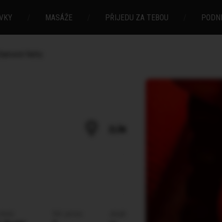
VKY
/
MASÁŽE
/
PŘIJEDU ZA TEBOU
/
PODN
iamond Natty
ZLÍN
vlasů
Vel. prsou
Jazyk