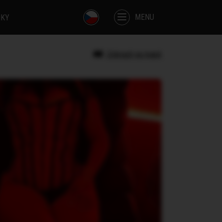
MENU
IKY
Zobrazit na mapě