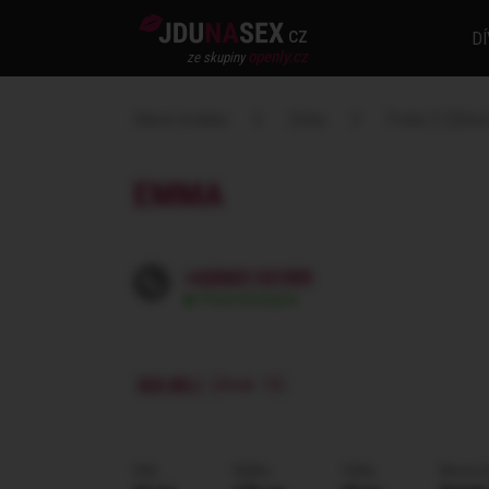
cz
DÍ
openly.cz
ze skupiny
Hlavní stránka
Dívka
Praha 3 (Žižkov
EMMA
+420601101909
Pravě dostupná
SEX NO.1
(Dívek: 10)
Věk
Výška
Váha
Barva v