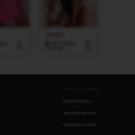
STACEY
žkov,
22
Praha 3 (Žižkov,
28
let
Vinohrady)
let
Partnerské weby
holkyprivaty.cz
escortprivat.com
sexyinzerce.com