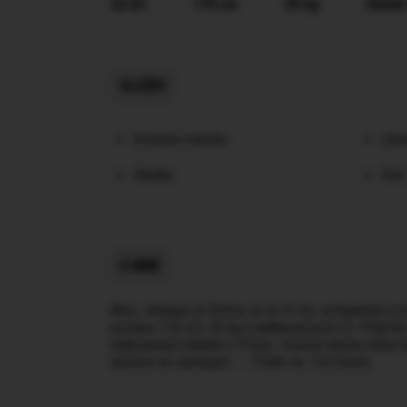
22 let
170 cm
55 kg
Hnědé
SLUŽBY
Erotické masáže
Líba
Klasika
Orál
O MNĚ
Ahoj. Jmenuji se Emma, je mi 21 let, sympatická a 
postavu 170 cm, 55 kg a nádherná prsa č.3. Přijď ke 
nejkrásnější milenku v Praze. I krásná slečna může 
úsměvu se zamiluješ. ......Těším se. Tvá Emma