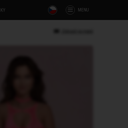
MENU
IKY
Zobrazit na mapě