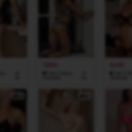
TERKA
OLIVIE
kov,
22
Praha 3 (Žižkov,
27
Praha 3 (Ži
let
Vinohrady)
let
Vinohrady)
3x
4x