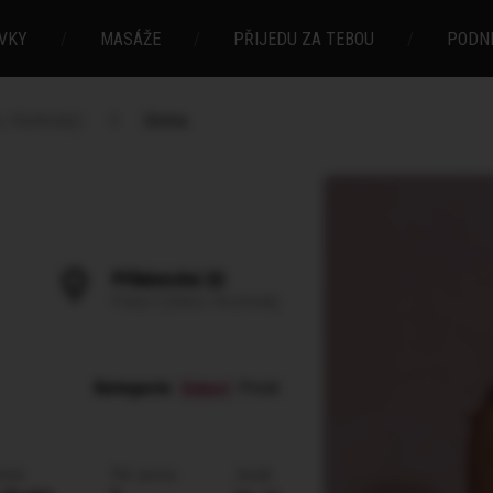
VKY
/
MASÁŽE
/
PŘIJEDU ZA TEBOU
/
PODN
, Vinohrady)
Emma
Příběnická 22
Praha 3 (Žižkov, Vinohrady)
Kategorie
:
Eskort
Privát
lasů
Vel. prsou
Jazyk