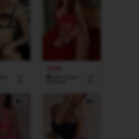
DIANA
žkov,
24
Praha 3 (Žižkov,
23
let
Vinohrady)
let
3x
4x