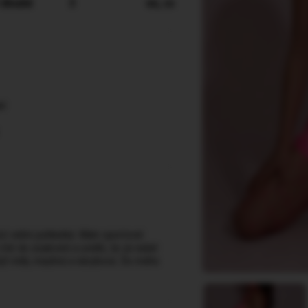
 dlouhé
3
en, cs
ní
prý velmi pohledná .Mám sportovní
mě do soukromí a uvidíš, že jsi našel
být milá, mazlivá a návyková. Do mého