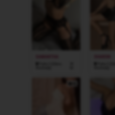
SAMANTHA
SHARON
Praha 3 (Žižkov,
30
Praha 3 (Žiž
Vinohrady)
let
Vinohrady)
3x