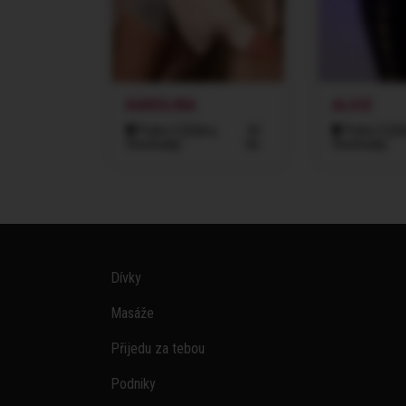
KAROLINA
ALICE
Praha 3 (Žižkov,
24
Praha 3 (Žiž
Vinohrady)
let
Vinohrady)
Dívky
Masáže
Přijedu za tebou
Podniky