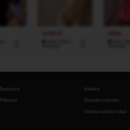
PATRICIE
EMMA
kov,
22
Praha 3 (Žižkov,
24
Praha 3 (Ži
let
Vinohrady)
let
Vinohrady)
Registrace
Kontakty
Přihlašení
Obchodní podmínky
Ochrana osobních údajů