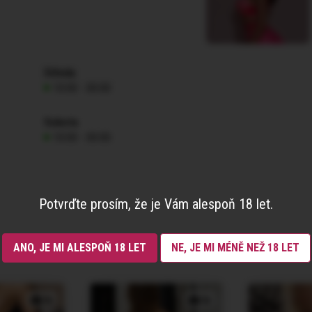
Středa
10:00 - 00:00
Sobota
10:00 - 00:00
Potvrďte prosím, že je Vám alespoň 18 let.
ANO, JE MI ALESPOŇ 18 LET
NE, JE MI MÉNĚ NEŽ 18 LET
3x
3x