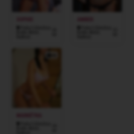
SOPHIE
AMBER
Praha 5 (Smíchov,
Praha 5 (Smíchov,
26
22
Košíře, Motol,
Košíře, Motol,
let
let
Radlice)
Radlice)
4x
MARKÉTKA
Praha 5 (Smíchov,
34
Košíře, Motol,
let
Radlice)