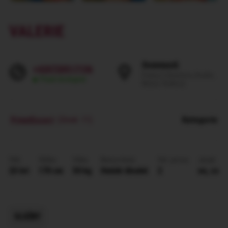
VALERIE
Svornosti
+420720517156
Praha 5 (Smíchov, Košíře,
Pravě dostupná
Motol, Radlice)
PrivatEscort
(Dívek: 11)
Kategorie
:
Věk
Výška
Váha
Barva vlasů
Vel. prsou
Jazyk
23 let
170 cm
50 kg
Hnědé dlouhé
2
en, cs
SLUŽBY