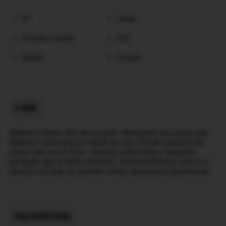
69
Líbaní
Erotické masáže
Orál
Klasika
Footjob
O MNĚ
Nádherná Valerie tělo jako proutek. Mlaďounké, bez gramu tuku.
Nádherně tvarovaná prsa akorát do ruky. Přírodní upravený klín,
přesně jako na mé fotce.. Opravdu krásná holka s nejlepším
přístupem jaký si umíte představit. Skvělá kombinace, kterou si i
náročný muž užije do poslední vteřiny. Spokojenost garantována.
PRACOVNÍ DOBA