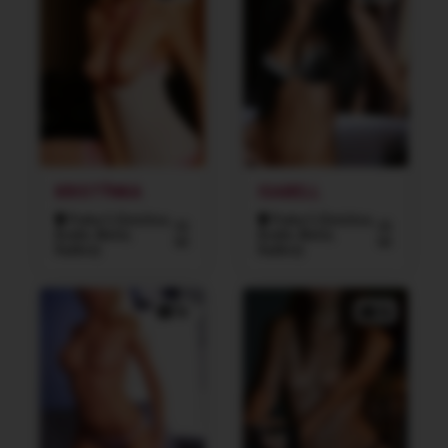
KRISTÝNKA
ISABELL
Praha 5 (Smíchov,
Praha 5 (Smíchov,
32
25
Košíře, Motol,
Košíře, Motol,
let
let
Radlice)
Radlice)
3x
5x