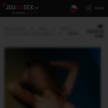
cz
MENU
openly.cz
ze skupiny
Hlavní stránka
Dívka
Praha 5
Zobrazit na
(Smíchov, Košíře, Motol, Radlice)
Valerie
mapě