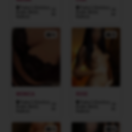
Praha 5 (Smíchov,
Praha 5 (Smíchov,
22
34
Košíře, Motol,
Košíře, Motol,
let
let
Radlice)
Radlice)
4x
7x
MONICA
ROSE
Praha 5 (Smíchov,
Praha 5 (Smíchov,
24
24
Košíře, Motol,
Košíře, Motol,
let
let
Radlice)
Radlice)
7x
5x