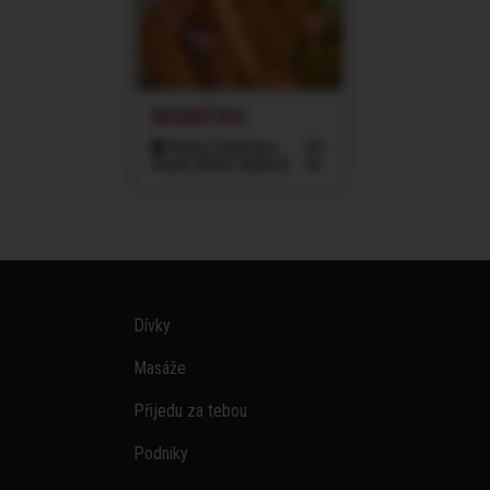
MARKÉTKA
Praha 5 (Smíchov,
34
Košíře, Motol, Radlice)
let
Dívky
Masáže
Přijedu za tebou
Podniky