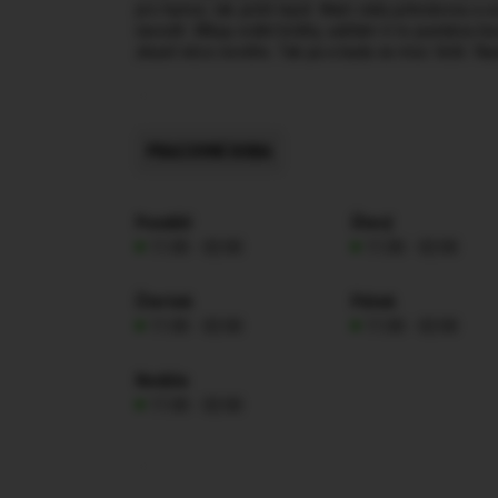
pro humor, tak ještě lepší. Mam ráda pohodovou a u
navodit. Miluju orální hrátky, udělám ti to pusinkou 
zkusit něco nového. Tak pa a budu se moc těšit. Na
PRACOVNÍ DOBA
Pondělí
Úterý
11:00 - 02:00
11:00 - 02:00
Čtvrtek
Pátek
11:00 - 02:00
11:00 - 02:00
Neděle
11:00 - 02:00