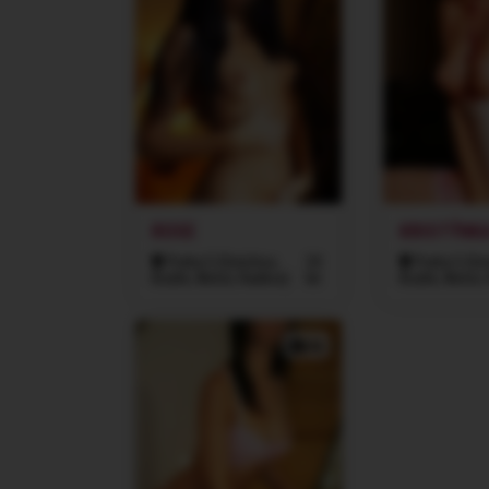
ROSE
KRISTÝNK
Praha 5 (Smíchov,
24
Praha 5 (Sm
Košíře, Motol, Radlice)
let
Košíře, Motol, 
4x