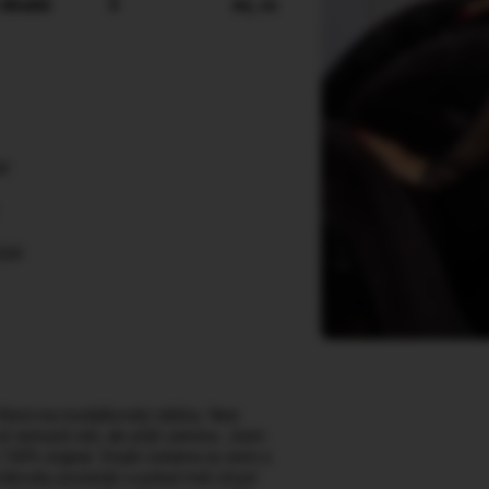
 dlouhé
3
en, cs
ní
job
 Která ma modelkovský obličej. Neni
už nemusíš snít, ale přijít zamnou. Jsem
 100% original. Stojím nohama na zemi a
e královsky postarám a pokud máš smysl