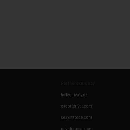
Partnerské weby
holkyprivaty.cz
escortprivat.com
sexyinzerce.com
privatprague.com