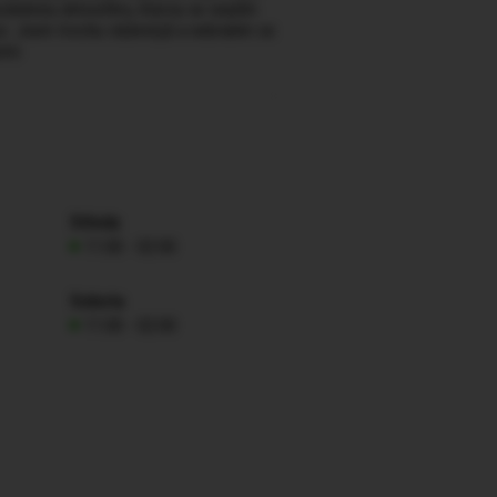
volněnou atmosféru, kterou se snažím
bez. Jsem trochu vášnivější a nebráním se
omi
Středa
11:00 - 02:00
Sobota
11:00 - 02:00