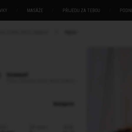
VKY
/
MASÁŽE
/
PŘIJEDU ZA TEBOU
/
PODN
ov, Košíře, Motol, Radlice)
Naomi
Svornosti
Praha 5 (Smíchov, Košíře, Motol, Radlice)
Kategorie
:
lasů
Vel. prsou
Jazyk