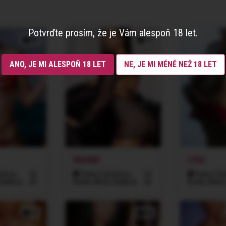
Potvrďte prosím, že je Vám alespoň 18 let.
5x
1x
ANO, JE MI ALESPOŇ 18 LET
NE, JE MI MÉNĚ NEŽ 18 LET
NAOMI
LISA
íchov,
22
Praha 5 (Smíchov,
22
Praha 5 (S
Radlice)
let
Košíře, Motol, Radlice)
let
Košíře, Motol
7x
5x