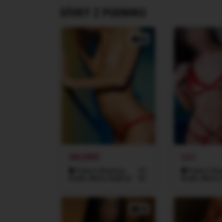
DÍVKY Z PODNIKU
4x
VALERIE
LILI
Praha 5 (Smíchov,
23
Praha 5 (Sm
Košíře, Motol, Radlice)
let
Košíře, Motol, 
7x