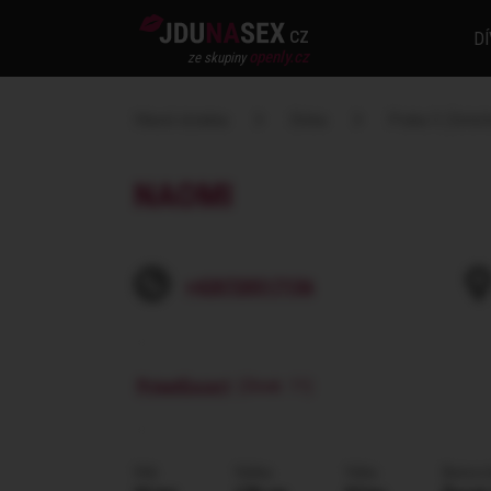
cz
DÍ
openly.cz
ze skupiny
Hlavní stránka
Dívka
Praha 5 (Smích
NAOMI
+420720517156
PrivatEscort
(Dívek: 11)
Věk
Výška
Váha
Barva v