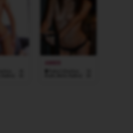
AMBER
míchov,
26
Praha 5 (Smíchov,
22
, Radlice)
let
Košíře, Motol, Radlice)
let