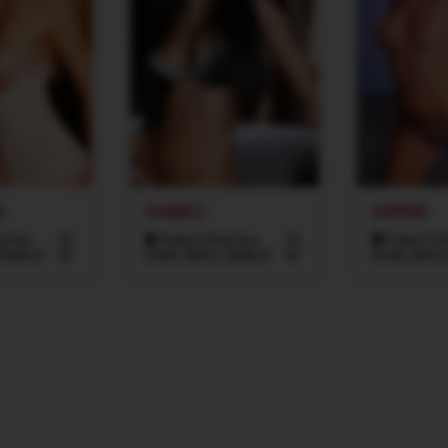
A
ISABELL
SOPHIE
íchov,
32
Praha 5 (Smíchov,
25
Praha 5 (S
Radlice)
let
Košíře, Motol, Radlice)
let
Košíře, Motol