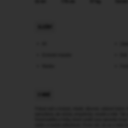
22 let
170 cm
57 kg
Černé
SLUŽBY
69
Líba
Erotické masáže
Orál
Klasika
Foot
O MNĚ
Pokud sníš o krásné, mladé, šikovné, vášnivé holce.
namyšlená, ale něžná, empatická, veselá a milá. Tak 
fotomodelka a fotky, které uvidíš jsou opravdu moje
vážím si každé příležitosti. Proto věř, že se o teb