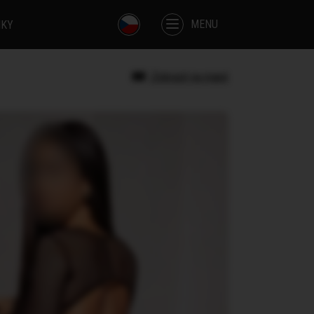
MENU
IKY
Zobrazit na mapě