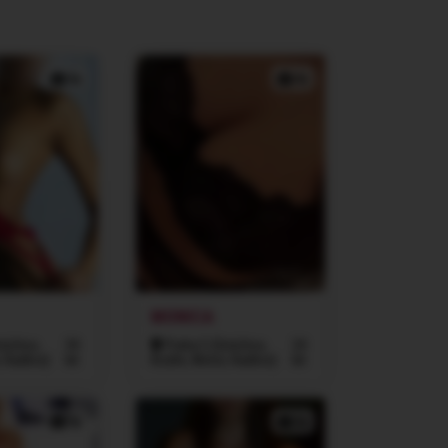
5x
4x
MONICA
míchov,
34
Praha 5 (Smíchov,
24
, Radlice)
let
Košíře, Motol, Radlice)
let
3x
5x